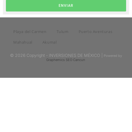
ENVIAR
Playa del Carmen
Tulum
Puerto Aventuras
Mahahual
Akumal
© 2026 Copyright - INVERSIONES DE MÉXICO |
Powered by
Graphemics
SEO Cancun