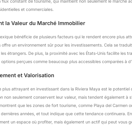
flux constant de tourisme, qui maintient non seulement le marché ac
dentielles et commerciales.
nt la Valeur du Marché Immobilier
ique bénéficie de plusieurs facteurs qui le rendent encore plus attra
fre un environnement sûr pour les investissements. Cela se traduit 
es étrangers. De plus, la proximité avec les États-Unis facilite les tr
 options perçues comme beaucoup plus accessibles comparées à d’a
ement et Valorisation
e plus attrayant en investissant dans la Riviera Maya est le potentie
on non seulement conservent leur valeur, mais tendent également à 
 montrent que les zones de fort tourisme, comme Playa del Carmen ou
dernières années, et tout indique que cette tendance continuera. En 
ent un espace où profiter, mais également un actif qui peut vous gé