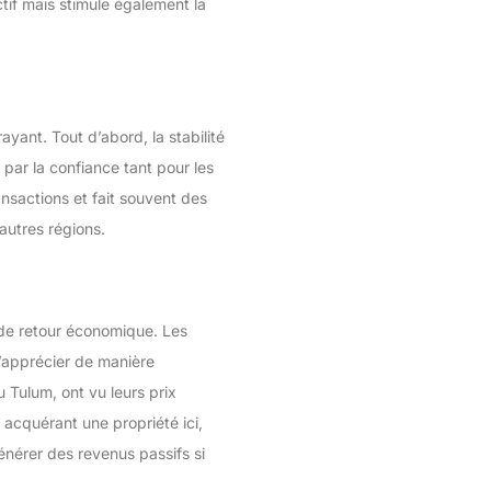
tif mais stimule également la
yant. Tout d’abord, la stabilité
par la confiance tant pour les
ansactions et fait souvent des
utres régions.
l de retour économique. Les
s’apprécier de manière
 Tulum, ont vu leurs prix
acquérant une propriété ici,
nérer des revenus passifs si