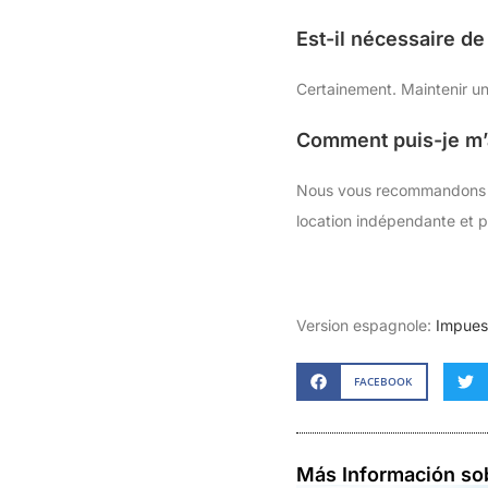
Est-il nécessaire d
Certainement. Maintenir un 
Comment puis-je m’a
Nous vous recommandons d’o
location indépendante et pa
Version espagnole:
Impues
FACEBOOK
Más Información so