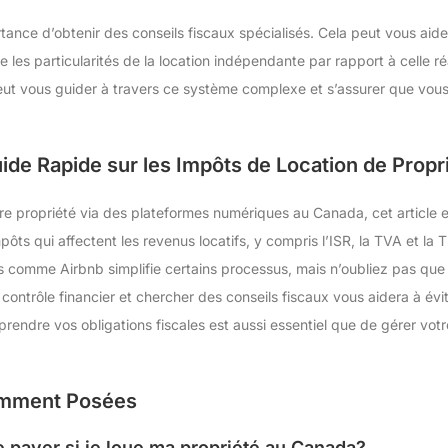
rtance d’obtenir des conseils fiscaux spécialisés. Cela peut vous aid
 les particularités de la location indépendante par rapport à celle réa
eut vous guider à travers ce système complexe et s’assurer que vous 
ide Rapide sur les Impôts de Location de Prop
tre propriété via des plateformes numériques au Canada, cet article e
ôts qui affectent les revenus locatifs, y compris l’ISR, la TVA et la
 comme Airbnb simplifie certains processus, mais n’oubliez pas que l
contrôle financier et chercher des conseils fiscaux vous aidera à év
rendre vos obligations fiscales est aussi essentiel que de gérer votr
emment Posées
e payer si je loue ma propriété au Canada?