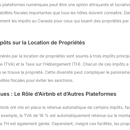
s plateformes numériques peut être une option attrayante et lucrativ
lités fiscales importantes que tous les hôtes doivent connaître. Dan
ent les impôts au Canada pour ceux qui louent des propriétés par l
ôts sur la Location de Propriétés
rés par la location de propriétés sont soumis à trois impôts principa
tée (TVA) et la Taxe sur l’Hébergement (TH). Chacun de ces impôts a
ù se trouve la propriété. Cette diversité peut compliquer le panorama,
tés fiscales pour éviter les sanctions.
es : Le Rôle d’Airbnb et d’Autres Plateformes
nb ont mis en place la retenue automatique de certains impôts, facil
ar exemple, la TVA de 16 % est automatiquement retenue sur le montant
la TH est également gérée. Cependant, malgré ces facilités, les propr