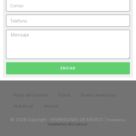
ENVIAR
Playa del Carmen
Tulum
Puerto Aventuras
Mahahual
Akumal
© 2026 Copyright - INVERSIONES DE MÉXICO |
Powered by
Graphemics
SEO Cancun