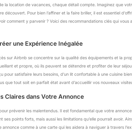
e la location de vacances, chaque détail compte. Imaginez que votr
re découvert. Pour bien l’affiner et la faire briller, il est essentiel d’o
voir comment y parvenir ? Voici des recommandations clés qui vous a
réer une Expérience Inégalée
cès sur Airbnb se concentre sur la qualité des équipements et la prop
illant et propre, où ils peuvent se détendre et profiter de leur séj
u pour satisfaire leurs besoins, d’un lit confortable à une cuisine bien
us que tout soit en parfait état avant d’accueillir vos nouveaux visite
tes Claires dans Votre Annonce
 pour prévenir les malentendus. Il est fondamental que votre annonce 
ses points forts, mais aussi les limitations qu’elle pourrait avoir. Ain
re annonce comme à une carte qui les aidera à naviguer à travers l’exp