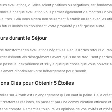
leurs évaluations, qu’elles soient positives ou négatives, est fondame
ndre à chaque évaluation vous permet également de montrer un visa
autres. Cela vous aidera non seulement à établir un lien avec les uti
 futurs invités en choisissant votre propriété plutôt qu’une autre.
urs durant le Séjour
 se transformer en évaluations négatives. Recueillir des retours durant
order d’éventuels désagréments avant qu’ils ne se traduisent par d
passe leur expérience et s’il y a quelque chose que vous pouvez a
alement d’optimiser votre hébergement pour l’avenir.
ons Clés pour Obtenir 5 Étoiles
toiles sur Airbnb est un engagement qui en vaut la peine. De la créa
nt d’attentes réalistes, en passant par une communication efficace et 
ape compte. Remerciez toujours les opinions de vos invités et n’hé