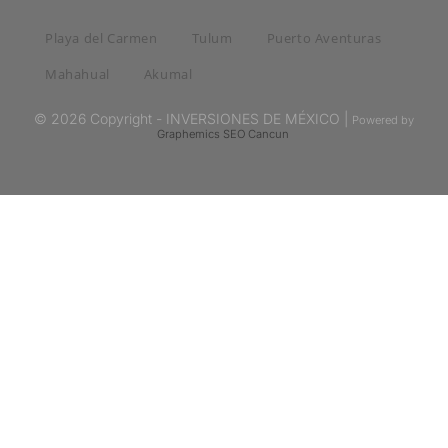
Playa del Carmen
Tulum
Puerto Aventuras
Mahahual
Akumal
© 2026 Copyright - INVERSIONES DE MÉXICO |
Powered by
Graphemics
SEO Cancun