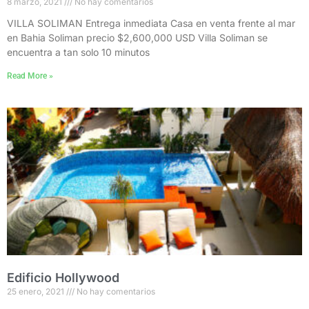
8 marzo, 2021
No hay comentarios
VILLA SOLIMAN Entrega inmediata Casa en venta frente al mar
en Bahia Soliman precio $2,600,000 USD Villa Soliman se
encuentra a tan solo 10 minutos
Read More »
Edificio Hollywood
25 enero, 2021
No hay comentarios