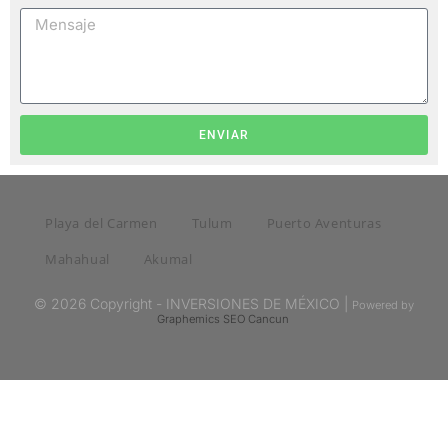
ENVIAR
Playa del Carmen
Tulum
Puerto Aventuras
Mahahual
Akumal
© 2026 Copyright - INVERSIONES DE MÉXICO |
Powered by
Graphemics
SEO Cancun