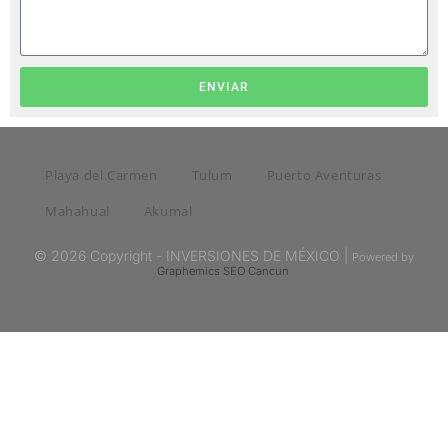
ENVIAR
Playa del Carmen
Tulum
Puerto Aventuras
Mahahual
Akumal
© 2026 Copyright - INVERSIONES DE MÉXICO |
Powered by
Graphemics
SEO Cancun