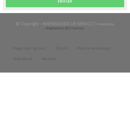
ENVIAR
© Copyright - INVERSIONES DE MÉXICO |
Powered by
Graphemics
SEO Cancun
Playa del Carmen
Tulum
Puerto Aventuras
Mahahual
Akumal