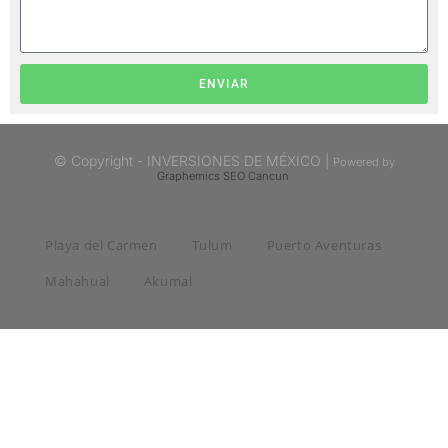
ENVIAR
© Copyright - INVERSIONES DE MÉXICO |
Powered by
Graphemics
SEO Cancun
Playa del Carmen
Tulum
Puerto Aventuras
Mahahual
Akumal