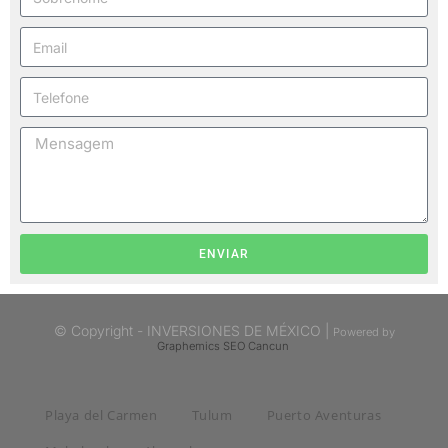
ENVIAR
© Copyright - INVERSIONES DE MÉXICO |
Powered by
Graphemics
SEO Cancun
Playa del Carmen
Tulum
Puerto Aventuras