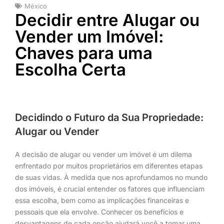
México
Decidir entre Alugar ou
Vender um Imóvel:
Chaves para uma
Escolha Certa
Decidindo o Futuro da Sua Propriedade:
Alugar ou Vender
A decisão de alugar ou vender um imóvel é um dilema
enfrentado por muitos proprietários em diferentes etapas
de suas vidas. À medida que nos aprofundamos no mundo
dos imóveis, é crucial entender os fatores que influenciam
essa escolha, bem como as implicações financeiras e
pessoais que ela envolve. Conhecer os benefícios e
desvantagens de cada opção ajudará você a tomar uma