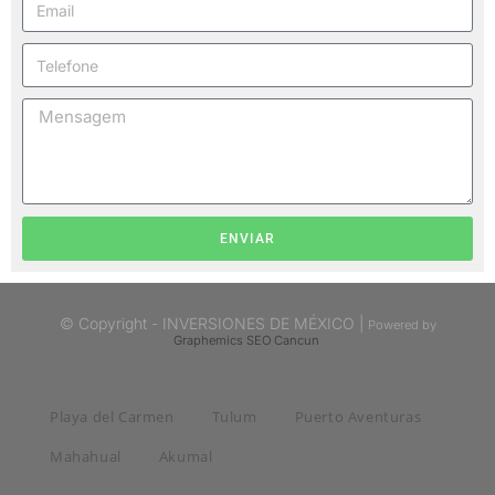
ENVIAR
© Copyright - INVERSIONES DE MÉXICO |
Powered by
Graphemics
SEO Cancun
Playa del Carmen
Tulum
Puerto Aventuras
Mahahual
Akumal