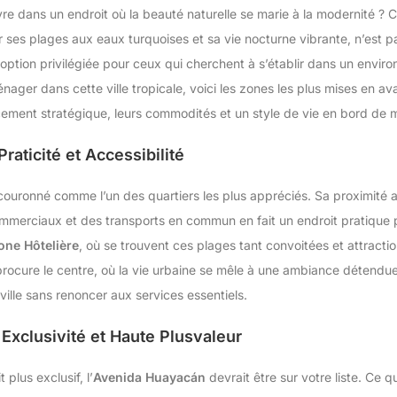
re dans un endroit où la beauté naturelle se marie à la modernité ? 
ses plages aux eaux turquoises et sa vie nocturne vibrante, n’est p
 option privilégiée pour ceux qui cherchent à s’établir dans un envir
ager dans cette ville tropicale, voici les zones les plus mises en av
cement stratégique, leurs commodités et un style de vie en bord de 
raticité et Accessibilité
couronné comme l’un des quartiers les plus appréciés. Sa proximité 
merciaux et des transports en commun en fait un endroit pratique p
one Hôtelière
, où se trouvent ces plages tant convoitées et attractio
procure le centre, où la vie urbaine se mêle à une ambiance détendue
ville sans renoncer aux services essentiels.
Exclusivité et Haute Plusvaleur
plus exclusif, l’
Avenida Huayacán
devrait être sur votre liste. Ce q