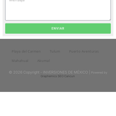
ENVIAR
Playa del Carmen
Tulum
Puerto Aventuras
Mahahual
Akumal
© 2026 Copyright - INVERSIONES DE MÉXICO |
Powered by
Graphemics
SEO Cancun