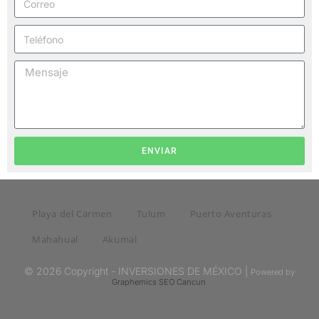
ENVIAR
Playa del Carmen
Tulum
Puerto Aventuras
Mahahual
Akumal
© 2026 Copyright - INVERSIONES DE MÉXICO |
Powered by
Graphemics
SEO Cancun