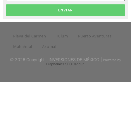
ENVIAR
Playa del Carmen
Tulum
Puerto Aventuras
Mahahual
Akumal
© 2026 Copyright - INVERSIONES DE MÉXICO |
Powered by
Graphemics
SEO Cancun