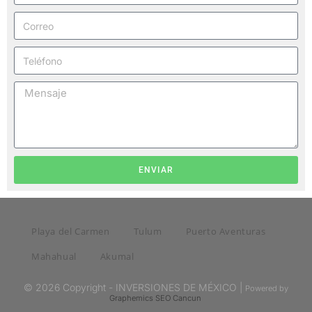
ENVIAR
Playa del Carmen
Tulum
Puerto Aventuras
Mahahual
Akumal
© 2026 Copyright - INVERSIONES DE MÉXICO |
Powered by
Graphemics
SEO Cancun