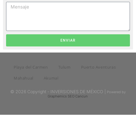
ENVIAR
Playa del Carmen
Tulum
Puerto Aventuras
Mahahual
Akumal
© 2026 Copyright - INVERSIONES DE MÉXICO |
Powered by
Graphemics
SEO Cancun