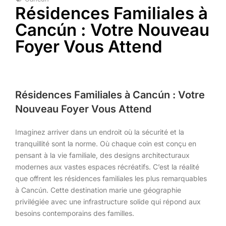
Résidences Familiales à
Cancún : Votre Nouveau
Foyer Vous Attend
Résidences Familiales à Cancún : Votre
Nouveau Foyer Vous Attend
Imaginez arriver dans un endroit où la sécurité et la
tranquillité sont la norme. Où chaque coin est conçu en
pensant à la vie familiale, des designs architecturaux
modernes aux vastes espaces récréatifs. C’est la réalité
que offrent les résidences familiales les plus remarquables
à Cancún. Cette destination marie une géographie
privilégiée avec une infrastructure solide qui répond aux
besoins contemporains des familles.