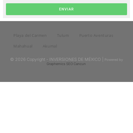
ENVIAR
Playa del Carmen
Tulum
Puerto Aventuras
Mahahual
Akumal
© 2026 Copyright - INVERSIONES DE MÉXICO |
Powered by
Graphemics
SEO Cancun