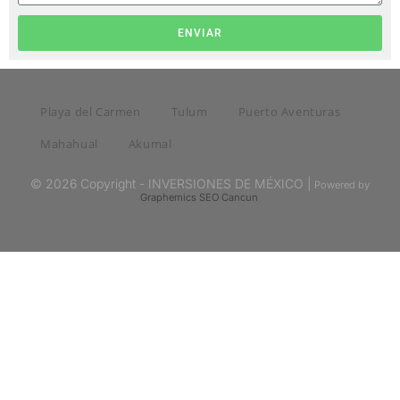
ENVIAR
Playa del Carmen
Tulum
Puerto Aventuras
Mahahual
Akumal
© 2026 Copyright - INVERSIONES DE MÉXICO |
Powered by
Graphemics
SEO Cancun