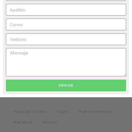
ENVIAR
Playa del Carmen
Tulum
Puerto Aventuras
Mahahual
Akumal