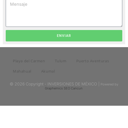
ENVIAR
Playa del Carmen
Tulum
Puerto Aventuras
Mahahual
Akumal
© 2026 Copyright - INVERSIONES DE MÉXICO |
Powered by
Graphemics
SEO Cancun