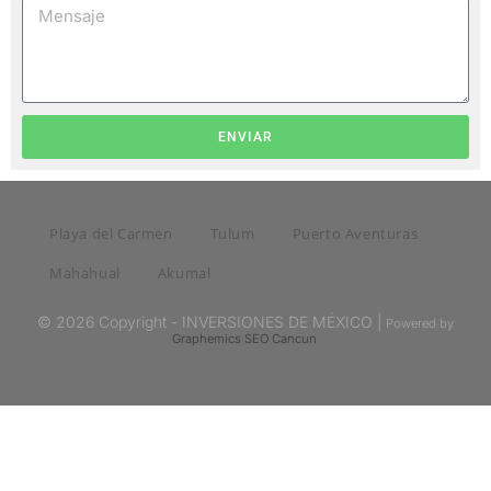
ENVIAR
Playa del Carmen
Tulum
Puerto Aventuras
Mahahual
Akumal
© 2026 Copyright - INVERSIONES DE MÉXICO |
Powered by
Graphemics
SEO Cancun