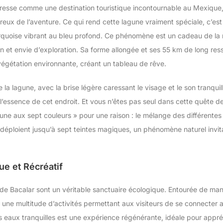
resse comme une destination touristique incontournable au Mexique,
eux de l’aventure. Ce qui rend cette lagune vraiment spéciale, c’est
turquoise vibrant au bleu profond. Ce phénomène est un cadeau de la 
on et envie d’exploration. Sa forme allongée et ses 55 km de long ress
a végétation environnante, créant un tableau de rêve.
 la lagune, avec la brise légère caressant le visage et le son tranquil
r l’essence de cet endroit. Et vous n’êtes pas seul dans cette quête d
ne aux sept couleurs » pour une raison : le mélange des différentes
déploient jusqu’à sept teintes magiques, un phénomène naturel invita
ue et Récréatif
de Bacalar sont un véritable sanctuaire écologique. Entourée de ma
re une multitude d’activités permettant aux visiteurs de se connecter
 eaux tranquilles est une expérience régénérante, idéale pour appré