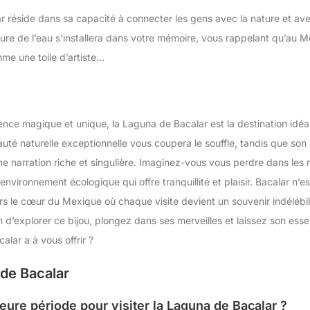
 réside dans sa capacité à connecter les gens avec la nature et avec
re de l’eau s’installera dans votre mémoire, vous rappelant qu’au Mex
me une toile d’artiste…
ence magique et unique, la Laguna de Bacalar est la destination id
uté naturelle exceptionnelle vous coupera le souffle, tandis que son h
’une narration riche et singulière. Imaginez-vous vous perdre dans le
 environnement écologique qui offre tranquillité et plaisir. Bacalar n’
ers le cœur du Mexique où chaque visite devient un souvenir indélébil
d’explorer ce bijou, plongez dans ses merveilles et laissez son ess
alar a à vous offrir ?
 de Bacalar
lleure période pour visiter la Laguna de Bacalar ?