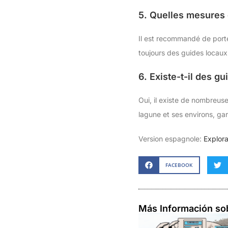
5. Quelles mesures 
Il est recommandé de porte
toujours des guides locaux
6. Existe-t-il des g
Oui, il existe de nombreus
lagune et ses environs, ga
Version espagnole:
Explor
FACEBOOK
Más Información so