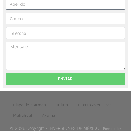
ENVIAR
Playa del Carmen
Tulum
Puerto Aventuras
Mahahual
Akumal
© 2026 Copyright - INVERSIONES DE MÉXICO |
Powered by