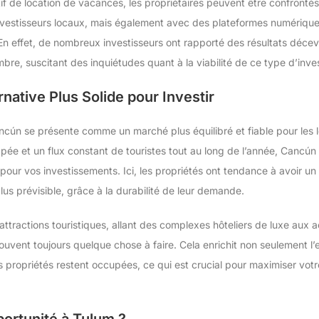
if de location de vacances, les propriétaires peuvent être confrontés à
nvestisseurs locaux, mais également avec des plateformes numérique
 En effet, de nombreux investisseurs ont rapporté des résultats déce
bre, suscitant des inquiétudes quant à la viabilité de ce type d’inve
native Plus Solide pour Investir
ncún se présente comme un marché plus équilibré et fiable pour les
pée et un flux constant de touristes tout au long de l’année, Cancún 
pour vos investissements. Ici, les propriétés ont tendance à avoir un
lus prévisible, grâce à la durabilité de leur demande.
attractions touristiques, allant des complexes hôteliers de luxe aux act
trouvent toujours quelque chose à faire. Cela enrichit non seulement l
 propriétés restent occupées, ce qui est crucial pour maximiser vot
portunité à Tulum ?