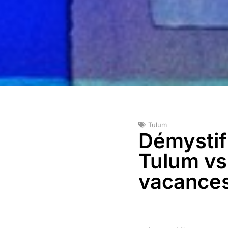
Tulum
Démystifi
Tulum vs
vacance