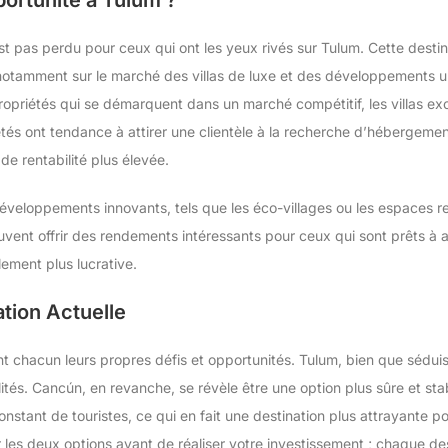
est pas perdu pour ceux qui ont les yeux rivés sur Tulum. Cette desti
notamment sur le marché des villas de luxe et des développements u
opriétés qui se démarquent dans un marché compétitif, les villas exc
étés ont tendance à attirer une clientèle à la recherche d’hébergeme
e rentabilité plus élevée.
 développements innovants, tels que les éco-villages ou les espaces r
ent offrir des rendements intéressants pour ceux qui sont prêts à 
lement plus lucrative.
tion Actuelle
 chacun leurs propres défis et opportunités. Tulum, bien que séduisa
ilités. Cancún, en revanche, se révèle être une option plus sûre et sta
nstant de touristes, ce qui en fait une destination plus attrayante p
 les deux options avant de réaliser votre investissement ; chaque des