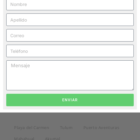
ENVIAR
Playa del Carmen
Tulum
Puerto Aventuras
Mahahual
Akumal