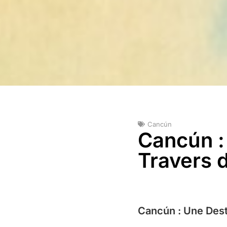
Cancún
Cancún :
Travers 
Cancún : Une Dest