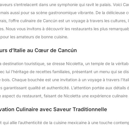
saveurs s’entrelacent dans une symphonie qui ravit le palais. Voici 
 mais aussi pour sa scène gastronomique vibrante. De la délicieuse cu
ais, l’offre culinaire de Cancún est un voyage à travers les cultures, 
es. Nous vous invitons à découvrir les restaurants les plus remarquabl
 pour les amateurs de bonne cuisine.
eurs d’Italie au Cœur de Cancún
 destination touristique, se dresse Nicoletta, un temple de la véritable
ui l’héritage de recettes familiales, présentant un menu qui se dis
 bois. Chaque bouchée est une invitation à un voyage à travers l’Ital
 garantissant qualité et authenticité. L’attention portée aux détails
e aspect du restaurant, faisant de Nicoletta une expérience culinair
vation Culinaire avec Saveur Traditionnelle
t qui allie l’authenticité de la cuisine mexicaine à une touche conte