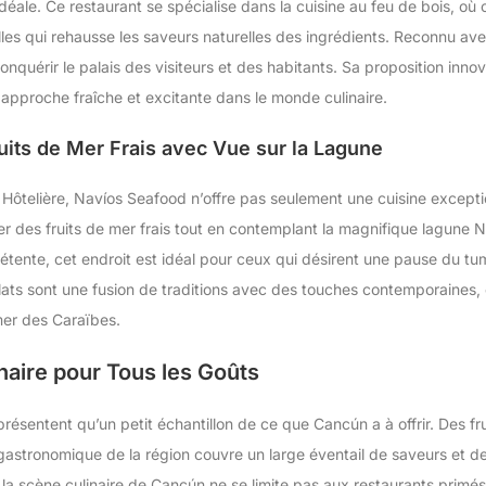
idéale. Ce restaurant se spécialise dans la cuisine au feu de bois, o
lles qui rehausse les saveurs naturelles des ingrédients. Reconnu av
quérir le palais des visiteurs et des habitants. Sa proposition innov
 approche fraîche et excitante dans le monde culinaire.
uits de Mer Frais avec Vue sur la Lagune
 Hôtelière, Navíos Seafood n’offre pas seulement une cuisine except
r des fruits de mer frais tout en contemplant la magnifique lagune 
 détente, cet endroit est idéal pour ceux qui désirent une pause du tumu
plats sont une fusion de traditions avec des touches contemporaines,
 mer des Caraïbes.
naire pour Tous les Goûts
présentent qu’un petit échantillon de ce que Cancún a à offrir. Des fru
 gastronomique de la région couvre un large éventail de saveurs et de
 la scène culinaire de Cancún ne se limite pas aux restaurants primé