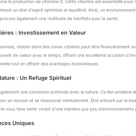
ainsi la production de vitamine D. Cette vitamine est essentielle pour r
tenir un état d’esprit optimiste et équilibré. Ainsi, un environnement
 procure également une multitude de bienfaits pour la santé.
ières : Investissement en Valeur
onnels, résider dans des zones côtières peut être financièrement a
vent de valeur avec le temps, offrant une excellente occasion d’inv
nnelle tout en offrant des avantages économiques.
ature : Un Refuge Spirituel
 également une connexion profonde avec la nature. Ce lien améliore le
pour se reposer et se ressourcer mentalement. Être entouré par la bea
 et vous faire sentir vivant d’une manière que peu d’environnements p
ences Uniques