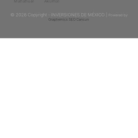
Mahahual
Akumal
© 2026 Copyright - INVERSIONES DE MÉXICO |
Powered by
Graphemics
SEO Cancun