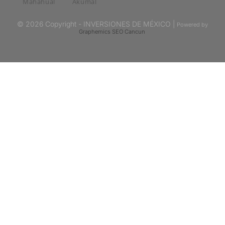
Mahahual
Akumal
© 2026 Copyright - INVERSIONES DE MÉXICO |
Powered by
Graphemics
SEO Cancun