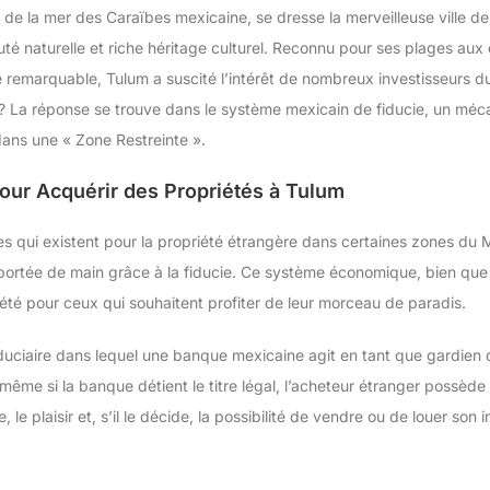
 de la mer des Caraïbes mexicaine, se dresse la merveilleuse ville de
é naturelle et riche héritage culturel. Reconnu pour ses plages aux
 remarquable, Tulum a suscité l’intérêt de nombreux investisseurs d
nt ? La réponse se trouve dans le système mexicain de fiducie, un mé
dans une « Zone Restreinte ».
pour Acquérir des Propriétés à Tulum
les qui existent pour la propriété étrangère dans certaines zones du 
 portée de main grâce à la fiducie. Ce système économique, bien que 
iété pour ceux qui souhaitent profiter de leur morceau de paradis.
iduciaire dans lequel une banque mexicaine agit en tant que gardien du
 même si la banque détient le titre légal, l’acheteur étranger possède 
, le plaisir et, s’il le décide, la possibilité de vendre ou de louer son