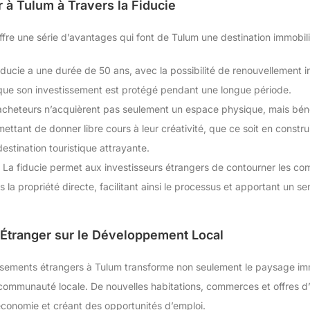
 à Tulum à Travers la Fiducie
 offre une série d’avantages qui font de Tulum une destination immobi
iducie a une durée de 50 ans, avec la possibilité de renouvellement i
é que son investissement est protégé pendant une longue période.
cheteurs n’acquièrent pas seulement un espace physique, mais béné
mettant de donner libre cours à leur créativité, que ce soit en constr
estination touristique attrayante.
La fiducie permet aux investisseurs étrangers de contourner les comp
la propriété directe, facilitant ainsi le processus et apportant un se
t Étranger sur le Développement Local
tissements étrangers à Tulum transforme non seulement le paysage imm
 communauté locale. De nouvelles habitations, commerces et offres 
conomie et créant des opportunités d’emploi.