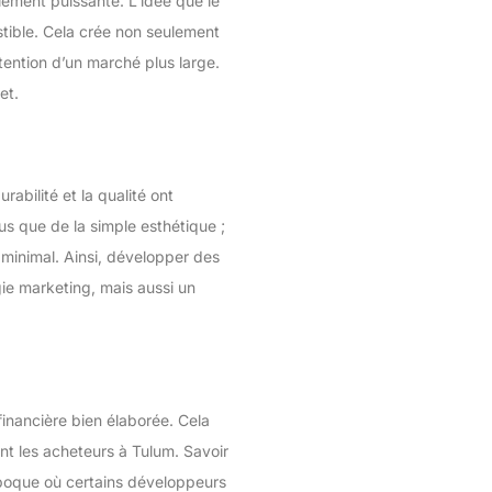
blement puissante. L’idée que le
sistible. Cela crée non seulement
tention d’un marché plus large.
et.
abilité et la qualité ont
s que de la simple esthétique ;
 minimal. Ainsi, développer des
gie marketing, mais aussi un
financière bien élaborée. Cela
t les acheteurs à Tulum. Savoir
 époque où certains développeurs