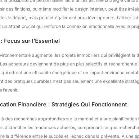
rs la possibilité de personnaliser leurs unités est une stratégie vérita
sir des finitions, ou même modifier le design intérieur, peut être irré
dès le départ, mais permet également aux développeurs d’attirer l’at
 un attrait crucial qui renforce la connexion émotionnelle avec le proj
 : Focus sur l’Essentiel
ironnementale augmente, les projets immobiliers qui privilégient la dur
es acheteurs deviennent de plus en plus sélectifs et recherchent plu
s qui offrent une efficacité énergétique et un impact environnemental
ent des pratiques durables n’est pas seulement une excellente straté
l’avenir.
cation Financière : Stratégies Qui Fonctionnent
r à des recherches approfondies sur le marché et à une planification 
 d’identifier les tendances actuelles, comprenant ce que recherchen
aire la différence entre le succès et l’échec dans la prévente. À une